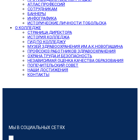
АТЛАС ПРОФЕССИЙ
СОТРУДНИКАМ
БАННЕРЫ
ИНФОГРАФИКА
ИСТОРИЧЕСКИЕ ЛИЧНОСТИ ТОБОЛЬСКА
О КОЛЛЕДЖЕ
СТРАНИЦА ДИРЕКТОРА
ИСТОРИЯ КОЛЛЕДЖА
ГИД ПО КОЛЛЕДЖУ
МУЗЕЙ ЗДРАВООХРАНЕНИЯ ИМ.А.К.НОВОПАШИНА
ПРОФСОЮЗ РАБОТНИКОВ ЗДРАВООХРАНЕНИЯ
ОХРАНА ТРУДА И БЕЗОПАСНОСТЬ
НЕЗАВИСИМАЯ ОЦЕНКА КАЧЕСТВА ОБРАЗОВАНИЯ
ПОПЕЧИТЕЛЬСКИЙ СОВЕТ
НАШИ ДОСТИЖЕНИЯ
КОНТАКТЫ
МЫ В СОЦИАЛЬНЫХ СЕТЯХ