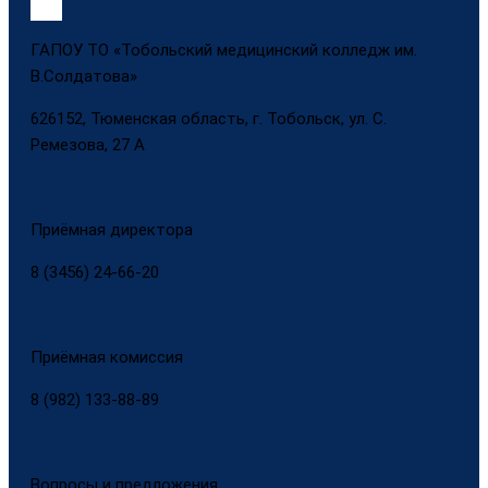
ГАПОУ ТО «Тобольский медицинский колледж им.
В.Солдатова»
626152, Тюменская область, г. Тобольск, ул. С.
Ремезова, 27 А
Приёмная директора
8 (3456) 24-66-20
Приёмная комиссия
8 (982) 133-88-89
Вопросы и предложения