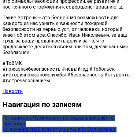
это символы эволюции профессии, ее развития и
постоянного стремления к совершенствованию. 🧢
Такие встречи – это бесценная возможность для
каждого из нас узнать о важности пожарной
безопасности из первых уст, от человека, который
знает об этом все. Спасибо, Иван Николаевич, за ваш
труд, за вашу преданность делу и за то, что
продолжаете делиться своим опытом, делая наш мир
безопаснее!
#ТобМК
#пожарнаябезопасность #новыйгод #Тобольск
#историяпожарнойслужбы #безопасность #студенты
#встречасознанием
Новости
Навигация по записям
Готовимся к Чемпионату по социальной работе:
Практика,
22 декабря 2025 года студенты #ТобМК отлично