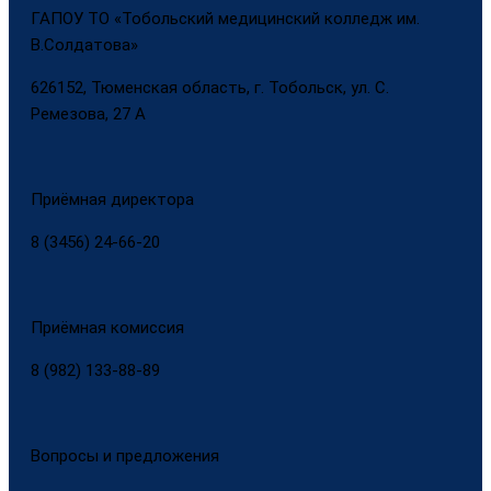
ГАПОУ ТО «Тобольский медицинский колледж им.
В.Солдатова»
626152, Тюменская область, г. Тобольск, ул. С.
Ремезова, 27 А
Приёмная директора
8 (3456) 24-66-20
Приёмная комиссия
8 (982) 133-88-89
Вопросы и предложения