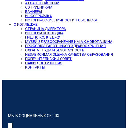
АТЛАС ПРОФЕССИЙ
СОТРУДНИКАМ
БАННЕРЫ
ИНФОГРАФИКА
ИСТОРИЧЕСКИЕ ЛИЧНОСТИ ТОБОЛЬСКА
О КОЛЛЕДЖЕ
СТРАНИЦА ДИРЕКТОРА
ИСТОРИЯ КОЛЛЕДЖА
ГИД ПО КОЛЛЕДЖУ
МУЗЕЙ ЗДРАВООХРАНЕНИЯ ИМ.А.К.НОВОПАШИНА
ПРОФСОЮЗ РАБОТНИКОВ ЗДРАВООХРАНЕНИЯ
ОХРАНА ТРУДА И БЕЗОПАСНОСТЬ
НЕЗАВИСИМАЯ ОЦЕНКА КАЧЕСТВА ОБРАЗОВАНИЯ
ПОПЕЧИТЕЛЬСКИЙ СОВЕТ
НАШИ ДОСТИЖЕНИЯ
КОНТАКТЫ
МЫ В СОЦИАЛЬНЫХ СЕТЯХ