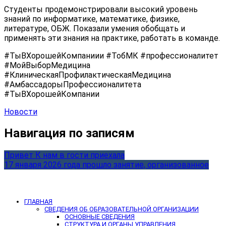
Студенты продемонстрировали высокий уровень
знаний по информатике, математике, физике,
литературе, ОБЖ. Показали умения обобщать и
применять эти знания на практике, работать в команде.
#ТыВХорошейКомпаниии #ТобМК #профессионалитет
#МойВыборМедицина
#КлиническаяПрофилактическаяМедицина
#АмбассадорыПрофессионалитета
#ТыВХорошейКомпании
Новости
Навигация по записям
Привет К нам в гости приехала
17 января 2026 года прошло занятие, организованное
ГЛАВНАЯ
СВЕДЕНИЯ ОБ ОБРАЗОВАТЕЛЬНОЙ ОРГАНИЗАЦИИ
ОСНОВНЫЕ СВЕДЕНИЯ
СТРУКТУРА И ОРГАНЫ УПРАВЛЕНИЯ