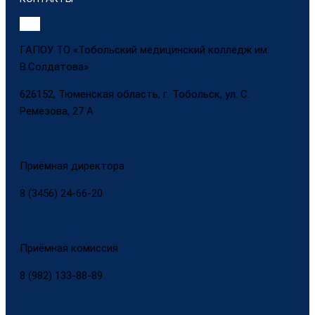
ГАПОУ ТО «Тобольский медицинский колледж им.
В.Солдатова»
626152, Тюменская область, г. Тобольск, ул. С.
Ремезова, 27 А
Приёмная директора
8 (3456) 24-66-20
Приёмная комиссия
8 (982) 133-88-89