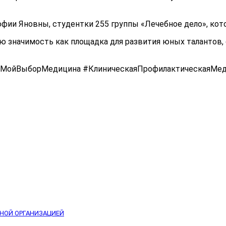
ии Яновны, студентки 255 группы «Лечебное дело», кото
ю значимость как площадка для развития юных талантов, 
МойВыборМедицина #КлиническаяПрофилактическаяМед
ЬНОЙ ОРГАНИЗАЦИЕЙ