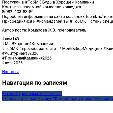
Поступай в #ТобМК Будь в Хорошей Компании
Контакты приемной комиссии колледжа:
8(982) 133-88-89
Подробная информация на сайте колледжа tobmk.ru/ во в
Присоединяйся к #командаМечты #ТобМК – стань специ
Автор поста: Комарова Ж.В., преподаватель
#нам148
#МыВХорошейКомпаниии
#ТобМК #профессионалитет #МойВыборМедицина #Кли
#Абитуриенту2026
#ПриёмнаяКампания2026
#лето2026
Новости
Навигация по записям
Важный урок памяти: 40 лет со
Салон эстетических услуг “Флакон” приглашает мастеров