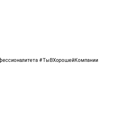
фессионалитета #ТыВХорошейКомпании