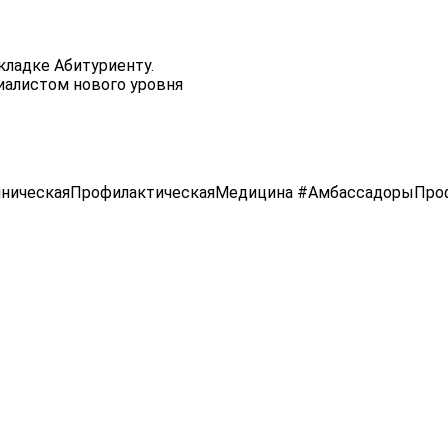
кладке Абитуриенту.
алистом нового уровня
ническаяПрофилактическаяМедицина #АмбассадорыПро