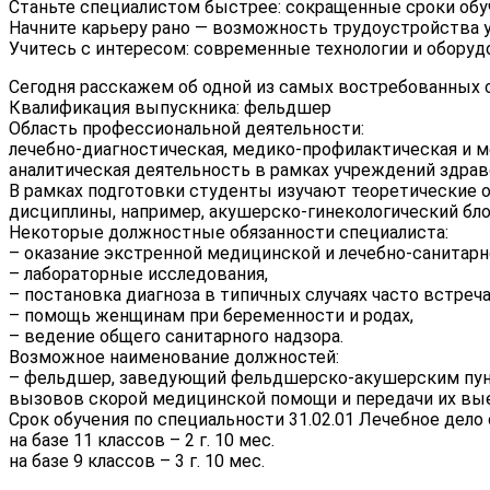
Станьте специалистом быстрее: сокращенные сроки обу
Начните карьеру рано — возможность трудоустройства у
Учитесь с интересом: современные технологии и оборуд
Сегодня расскажем об одной из самых востребованных с
Квалификация выпускника: фельдшер
Область профессиональной деятельности:
лечебно-диагностическая, медико-профилактическая и 
аналитическая деятельность в рамках учреждений здрав
В рамках подготовки студенты изучают теоретические о
дисциплины, например, акушерско-гинекологический бло
Некоторые должностные обязанности специалиста:
– оказание экстренной медицинской и лечебно-санитар
– лабораторные исследования,
– постановка диагноза в типичных случаях часто встреч
– помощь женщинам при беременности и родах,
– ведение общего санитарного надзора.
Возможное наименование должностей:
– фельдшер, заведующий фельдшерско-акушерским пун
вызовов скорой медицинской помощи и передачи их вы
Срок обучения по специальности 31.02.01 Лечебное дело 
на базе 11 классов – 2 г. 10 мес.
на базе 9 классов – 3 г. 10 мес.