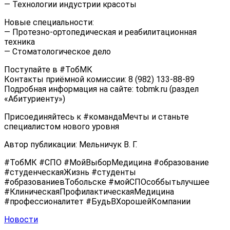
— Технологии индустрии красоты
Новые специальности:
— Протезно-ортопедическая и реабилитационная
техника
— Стоматологическое дело
Поступайте в #ТобМК
Контакты приёмной комиссии: 8 (982) 133-88-89
Подробная информация на сайте: tobmk.ru (раздел
«Абитуриенту»)
Присоединяйтесь к #командаМечты и станьте
специалистом нового уровня
Автор публикации: Мельничук В. Г.
#ТобМК #СПО #МойВыборМедицина #образование
#студенческаяЖизнь #студенты
#образованиевТобольске #мойСПОсоббытьлучшее
#КлиническаяПрофилактическаяМедицина
#профессионалитет #БудьВХорошейКомпании
Новости