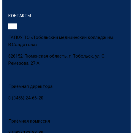
КОНТАКТЫ
ГАПОУ ТО «Тобольский медицинский колледж им.
В.Солдатова»
626152, Тюменская область, г. Тобольск, ул. С.
Ремезова, 27 А
Приёмная директора
8 (3456) 24-66-20
Приёмная комиссия
8 (982) 133-88-89