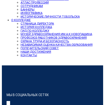
АТЛАС ПРОФЕССИЙ
СОТРУДНИКАМ
БАННЕРЫ
ИНФОГРАФИКА
ИСТОРИЧЕСКИЕ ЛИЧНОСТИ ТОБОЛЬСКА
О КОЛЛЕДЖЕ
СТРАНИЦА ДИРЕКТОРА
ИСТОРИЯ КОЛЛЕДЖА
ГИД ПО КОЛЛЕДЖУ
МУЗЕЙ ЗДРАВООХРАНЕНИЯ ИМ.А.К.НОВОПАШИНА
ПРОФСОЮЗ РАБОТНИКОВ ЗДРАВООХРАНЕНИЯ
ОХРАНА ТРУДА И БЕЗОПАСНОСТЬ
НЕЗАВИСИМАЯ ОЦЕНКА КАЧЕСТВА ОБРАЗОВАНИЯ
ПОПЕЧИТЕЛЬСКИЙ СОВЕТ
НАШИ ДОСТИЖЕНИЯ
КОНТАКТЫ
МЫ В СОЦИАЛЬНЫХ СЕТЯХ