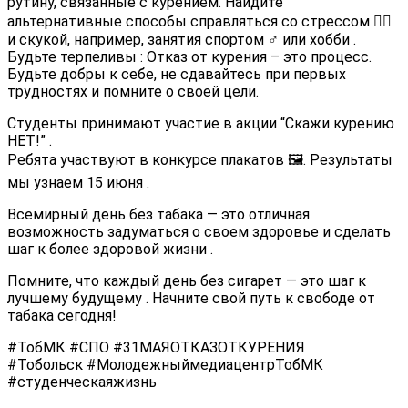
рутину, связанные с курением. Найдите
альтернативные способы справляться со стрессом 🧘‍♀️
и скукой, например, занятия спортом
‍♂️ или хобби
.
Будьте терпеливы
: Отказ от курения – это процесс.
Будьте добры к себе, не сдавайтесь при первых
трудностях и помните о своей цели.
Студенты принимают участие в акции “Скажи курению
НЕТ!”
.
Ребята участвуют в конкурсе плакатов 🖼️. Результаты
мы узнаем 15 июня
.
Всемирный день без табака — это отличная
возможность задуматься о своем здоровье
и сделать
шаг к более здоровой жизни
.
Помните, что каждый день без сигарет — это шаг к
лучшему будущему
. Начните свой путь к свободе от
табака сегодня!
#ТобМК #СПО #31МАЯОТКАЗОТКУРЕНИЯ
#Тобольск #МолодежныймедиацентрТобМК
#студенческаяжизнь