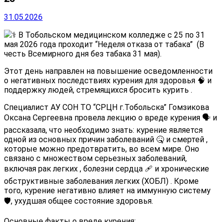
31.05.2026
‍⚕️ В Тобольском медицинском колледже с 25 по 31
мая 2026 года проходит “Неделя отказа от табака”
️ (В
честь Всемирного дня без табака 31 мая).
Этот день направлен на повышение осведомленности
о негативных последствиях курения для здоровья 🧠 и
поддержку людей, стремящихся бросить курить
.
Специалист АУ СОН ТО “СРЦН г.Тобольска” Гомзикова
Оксана Сергеевна провела лекцию о вреде курения 🗣️ и
рассказала, что необходимо знать: курение является
одной из основных причин заболеваний 🤒 и смертей
,
которые можно предотвратить, во всем мире. Оно
связано с множеством серьезных заболеваний,
включая рак легких
, болезни сердца
️‍🩹 и хронические
обструктивные заболевания легких (ХОБЛ)
. Кроме
того, курение негативно влияет на иммунную систему
🛡️, ухудшая общее состояние здоровья.
Основные факты о вреде курения: