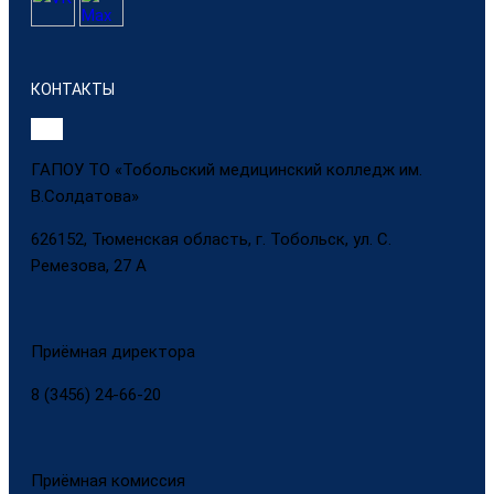
КОНТАКТЫ
ГАПОУ ТО «Тобольский медицинский колледж им.
В.Солдатова»
626152, Тюменская область, г. Тобольск, ул. С.
Ремезова, 27 А
Приёмная директора
8 (3456) 24-66-20
Приёмная комиссия