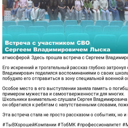
атмосферой. Здесь прошла встреча с Сергеем Владимир
Его искренний и трогательный рассказ глубоко затрону
Владимирович поделился воспоминаниями о своих школьны
побудило его отправиться в зону специальной военной о
Особое место в его выступлении заняла память о погиб
примером мужества и самоотверженности для многих.
Школьники внимательно слушали Сергея Владимировича и
он обратился к ребятам с напутственными словами, поже
Эта встреча стала не просто рассказом о событиях, но 
#ТыВХорошейКомпании #ТобМК #профессионалитет #