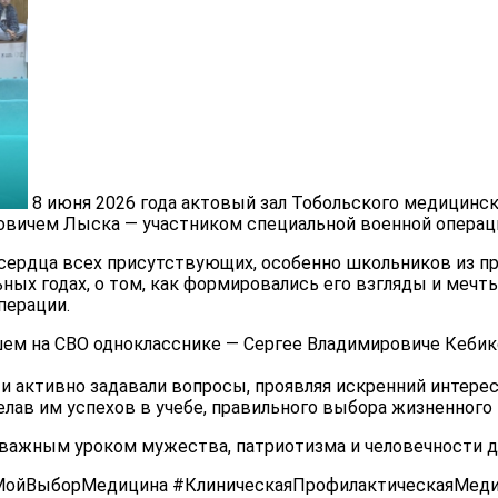
8 июня 2026 года актовый зал Тобольского медицинск
овичем Лыска — участником специальной военной операц
л сердца всех присутствующих, особенно школьников из п
х годах, о том, как формировались его взгляды и мечты.
перации.
шем на СВО однокласснике — Сергее Владимировиче Кебико
 активно задавали вопросы, проявляя искренний интерес 
лав им успехов в учебе, правильного выбора жизненного п
и важным уроком мужества, патриотизма и человечности д
МойВыборМедицина #КлиническаяПрофилактическаяМед