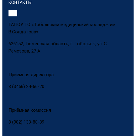
КОНТАКТЫ
ГАПОУ ТО «Тобольский медицинский колледж им.
В.Солдатова»
626152, Тюменская область, г. Тобольск, ул. С.
Ремезова, 27 А
Приёмная директора
8 (3456) 24-66-20
Приёмная комиссия
8 (982) 133-88-89