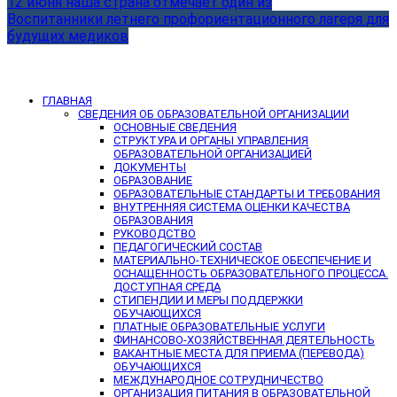
12 июня наша страна отмечает один из
Воспитанники летнего профориентационного лагеря для
будущих медиков
ГЛАВНАЯ
СВЕДЕНИЯ ОБ ОБРАЗОВАТЕЛЬНОЙ ОРГАНИЗАЦИИ
ОСНОВНЫЕ СВЕДЕНИЯ
СТРУКТУРА И ОРГАНЫ УПРАВЛЕНИЯ
ОБРАЗОВАТЕЛЬНОЙ ОРГАНИЗАЦИЕЙ
ДОКУМЕНТЫ
ОБРАЗОВАНИЕ
ОБРАЗОВАТЕЛЬНЫЕ СТАНДАРТЫ И ТРЕБОВАНИЯ
ВНУТРЕННЯЯ СИСТЕМА ОЦЕНКИ КАЧЕСТВА
ОБРАЗОВАНИЯ
РУКОВОДСТВО
ПЕДАГОГИЧЕСКИЙ СОСТАВ
МАТЕРИАЛЬНО-ТЕХНИЧЕСКОЕ ОБЕСПЕЧЕНИЕ И
ОСНАЩЕННОСТЬ ОБРАЗОВАТЕЛЬНОГО ПРОЦЕССА.
ДОСТУПНАЯ СРЕДА
СТИПЕНДИИ И МЕРЫ ПОДДЕРЖКИ
ОБУЧАЮЩИХСЯ
ПЛАТНЫЕ ОБРАЗОВАТЕЛЬНЫЕ УСЛУГИ
ФИНАНСОВО-ХОЗЯЙСТВЕННАЯ ДЕЯТЕЛЬНОСТЬ
ВАКАНТНЫЕ МЕСТА ДЛЯ ПРИЕМА (ПЕРЕВОДА)
ОБУЧАЮЩИХСЯ
МЕЖДУНАРОДНОЕ СОТРУДНИЧЕСТВО
ОРГАНИЗАЦИЯ ПИТАНИЯ В ОБРАЗОВАТЕЛЬНОЙ