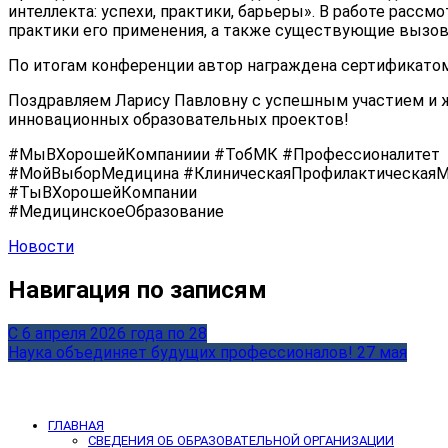
интеллекта: успехи, практики, барьеры». В работе рас
практики его применения, а также существующие вызов
По итогам конференции автор награждена сертификатом 
Поздравляем Ларису Павловну с успешным участием и ж
инновационных образовательных проектов!
#МыВХорошейКомпаниии #ТобМК #Профессионалитет
#МойВыборМедицина #КлиническаяПрофилактическая
#ТыВХорошейКомпании
#МедицинскоеОбразование
Новости
Навигация по записям
С 6 апреля 2026 года по 28
Наука объединяет будущих профессионалов! 27 мая
ГЛАВНАЯ
СВЕДЕНИЯ ОБ ОБРАЗОВАТЕЛЬНОЙ ОРГАНИЗАЦИИ