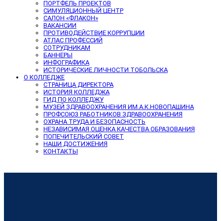
ПОРТФЕЛЬ ПРОЕКТОВ
СИМУЛЯЦИОННЫЙ ЦЕНТР
САЛОН «ФЛАКОН»
ВАКАНСИИ
ПРОТИВОДЕЙСТВИЕ КОРРУПЦИИ
АТЛАС ПРОФЕССИЙ
СОТРУДНИКАМ
БАННЕРЫ
ИНФОГРАФИКА
ИСТОРИЧЕСКИЕ ЛИЧНОСТИ ТОБОЛЬСКА
О КОЛЛЕДЖЕ
СТРАНИЦА ДИРЕКТОРА
ИСТОРИЯ КОЛЛЕДЖА
ГИД ПО КОЛЛЕДЖУ
МУЗЕЙ ЗДРАВООХРАНЕНИЯ ИМ.А.К.НОВОПАШИНА
ПРОФСОЮЗ РАБОТНИКОВ ЗДРАВООХРАНЕНИЯ
ОХРАНА ТРУДА И БЕЗОПАСНОСТЬ
НЕЗАВИСИМАЯ ОЦЕНКА КАЧЕСТВА ОБРАЗОВАНИЯ
ПОПЕЧИТЕЛЬСКИЙ СОВЕТ
НАШИ ДОСТИЖЕНИЯ
КОНТАКТЫ