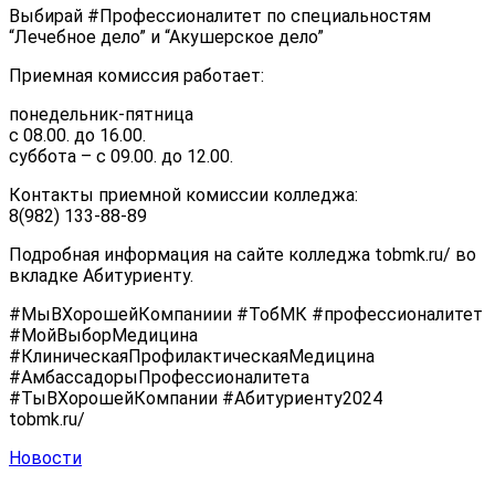
Выбирай #Профессионалитет по специальностям
“Лечебное дело” и “Акушерское дело”
Приемная комиссия работает:
понедельник-пятница
с 08.00. до 16.00.
суббота – с 09.00. до 12.00.
Контакты приемной комиссии колледжа:
8(982) 133-88-89
Подробная информация на сайте колледжа tobmk.ru/ во
вкладке Абитуриенту.
#МыВХорошейКомпаниии #ТобМК #профессионалитет
#МойВыборМедицина
#КлиническаяПрофилактическаяМедицина
#АмбассадорыПрофессионалитета
#ТыВХорошейКомпании #Абитуриенту2024
tobmk.ru/
Новости