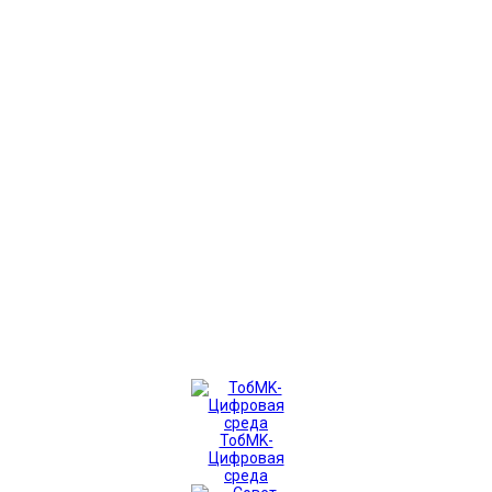
ТобMK-
Цифровая
среда