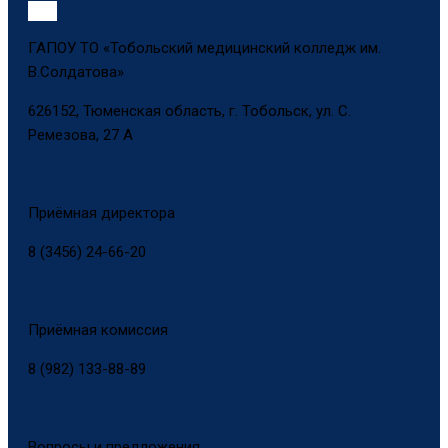
ГАПОУ ТО «Тобольский медицинский колледж им.
В.Солдатова»
626152, Тюменская область, г. Тобольск, ул. С.
Ремезова, 27 А
Приёмная директора
8 (3456) 24-66-20
Приёмная комиссия
8 (982) 133-88-89
Вопросы и предложения