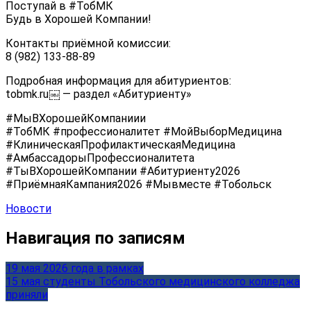
Поступай в #ТобМК
Будь в Хорошей Компании!
Контакты приёмной комиссии:
8 (982) 133-88-89
Подробная информация для абитуриентов:
tobmk.ru￼ — раздел «Абитуриенту»
#МыВХорошейКомпаниии
#ТобМК #профессионалитет #МойВыборМедицина
#КлиническаяПрофилактическаяМедицина
#АмбассадорыПрофессионалитета
#ТыВХорошейКомпании #Абитуриенту2026
#ПриёмнаяКампания2026 #Мывместе #Тобольск
Новости
Навигация по записям
19 мая 2026 года в рамках
15 мая студенты Тобольского медицинского колледжа
приняли