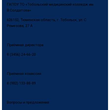
ГАПОУ ТО «Тобольский медицинский колледж им.
В.Солдатова»
626152, Тюменская область, г. Тобольск, ул. С.
Ремезова, 27 А
Приёмная директора
8 (3456) 24-66-20
Приёмная комиссия
8 (982) 133-88-89
Вопросы и предложения